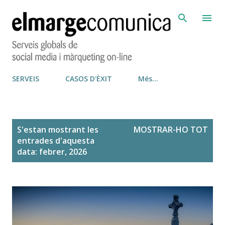
Salta al contingut principal
SERVEIS
CASOS D'ÈXIT
Més…
E
S'estan mostrant les
MOSTRAR-HO TOT
n
entrades d'aquesta
t
data: febrer, 2026
r
a
d
e
s