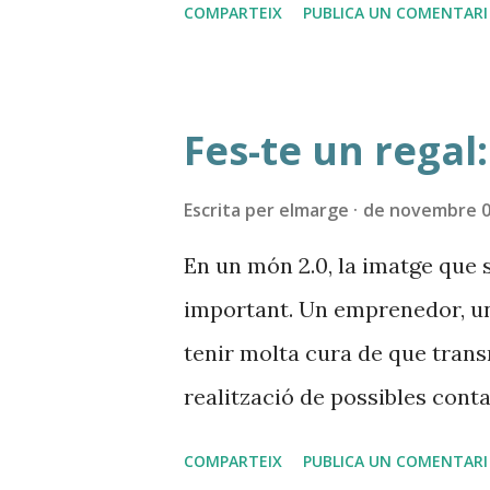
COMPARTEIX
PUBLICA UN COMENTARI
bon cafè. La trobada consist
aforament màxim de 25 person
cadascun dels participants, o
Fes-te un regal
altres. Les presentacions seran
he, he...) i no es disposa d'un
Escrita per
elmarge
de novembre 0
“powerpoint” (així ens veiem l
En un món 2.0, la imatge que 
recolzar amb un ordinador por
important. Un emprenedor, un
segona part, cadascú podrà par
tenir molta cura de que tran
interessi. És molt important p
realització de possibles conta
tingui en compte alhora d'esc
COMPARTEIX
PUBLICA UN COMENTARI
Quin serien els elements bàsi