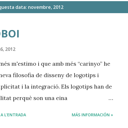
aquesta data: novembre, 2012
OBOI
6, 2012
 més m'estimo i que amb més “carinyo” he
meva filosofia de disseny de logotips i
licitat i la integració. Els logotips han de
bilitat perquè son una eina
ó. I aquesta legibilitat s'aconsegueix
 A L'ENTRADA
MÁS INFORMACIÓN »
ies adequades que transmetin l'esperit del