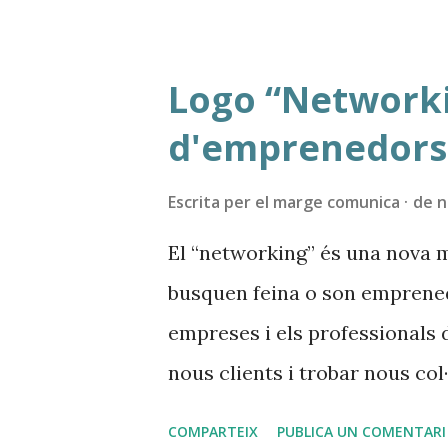
promocionar-se en l'actualit
a una marca (naming) és impr
Logo “Networki
amb les quals interactuem rec
d'emprenedors
sempre recomanable que estig
l'essència del que oferim i sig
Escrita per
el marge comunica
de n
bloc. Si no estàs a Internet, no 
El “networking” és una nova 
has d'estar amb criteris de qu
busquen feina o son emprene
estratègic “social media”. En l'a
empreses i els professionals d
nous clients i trobar nous co
fòrmula que trenca definitiva
COMPARTEIX
PUBLICA UN COMENTARI