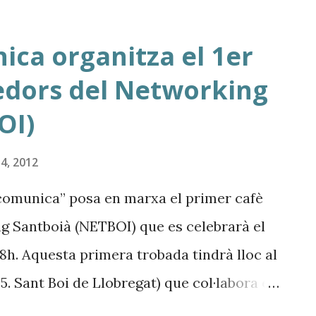
-subtilment- els elements gràfics
artida en el disseny dels logotips és
ica organitza el 1er
ts que es donen les famílies tipogràfiques,
dors del Networking
s gràfics amb criteris iconogràfics.
OI)
' AFOBOI , on tots els elements gràfics
pogràfics de la família Lubalin . És un
4, 2012
008 per a l'Agrupació Fotogràfica de Sant
 comunica” posa en marxa el primer cafè
lsar un grup de santboian...
 Santboià (NETBOI) que es celebrarà el
8h. Aquesta primera trobada tindrà lloc al
5. Sant Boi de Llobregat) que col·labora en
a sala i convidant als assistents amb un