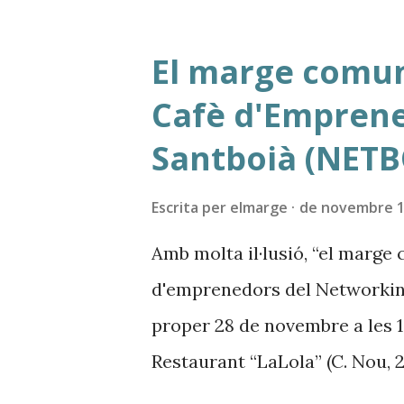
que representa i que integri 
necessaris. I un bon punt de p
El marge comun
aprofitar totes les possibilita
Cafè d'Emprene
inclús en la creació d'element
Santboià (NETB
Aquest és el cas del logotip d
s'han fet partint d'elements ti
Escrita per
elmarge
de novembre 1
naming i logotip creat l'any 2
Amb molta il·lusió, “el marge
Boi de Llobregat que vam impu
d'emprenedors del Networking
proper 28 de novembre a les 1
Restaurant “LaLola” (C. Nou, 2
aquest esdeveniment cedint un