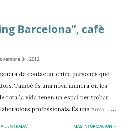
at? Un nom o marca. Crear un bon nom per
escindible per que les possibles persones
ng Barcelona”, cafè
ordin el que es oferim. Un logotip. Es
ui fet per professionals que captin
ui senzill, minimalista i net. Una web o
ovembre 04, 2012
estàs... Aquesta és la realitat. I si estàs,
manera de contactar entre persones que
alitat i donant una bona imatge. Un pla
dors. També és una nova manera on les
ctualitat, l...
e tota la vida tenen un espai per trobar
l·laboradors professionals. És una nova
ment amb “la porta freda” ta detestat per
 A L'ENTRADA
MÁS INFORMACIÓN »