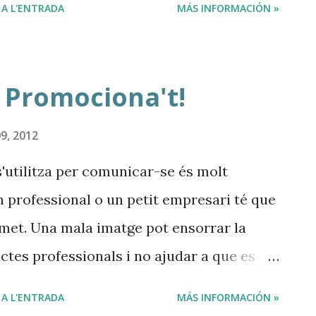
 A L'ENTRADA
MÁS INFORMACIÓN »
irà en un primer moment, amb un
es, en una exposició de 5 minuts de
n presentarà que ofereix i que espera dels
: Promociona't!
 verbals i concises (s'ha de fer l'esforç,
 projector per fer presentacions en
9, 2012
es cares, he, he....), encara que ens podem
s'utilitza per comunicar-se és molt
tàtil o amb cartells o pòsters. A la
 professional o un petit empresari té que
lar directament (“bis a bis”) amb qui li
smet. Una mala imatge pot ensorrar la
ortar targetes de presentació per repa...
ctes professionals i no ajudar a que es
ollir per una feina o comanda concreta.
 A L'ENTRADA
MÁS INFORMACIÓN »
cs d'imatge i comunicació per