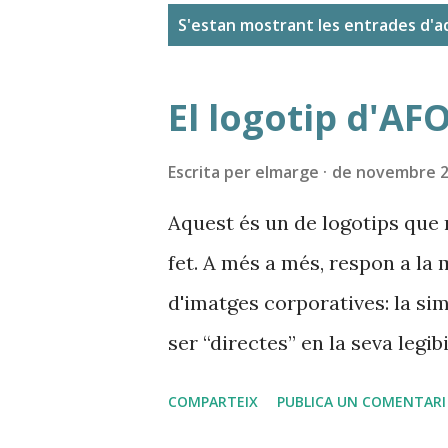
E
S'estan mostrant les entrades d'
n
t
El logotip d'AF
r
a
Escrita per
elmarge
de novembre 2
d
Aquest és un de logotips que
e
fet. A més a més, respon a la 
s
d'imatges corporatives: la simp
ser “directes” en la seva legi
importantíssima de comunicaci
COMPARTEIX
PUBLICA UN COMENTARI
amb la utilització de tipograf